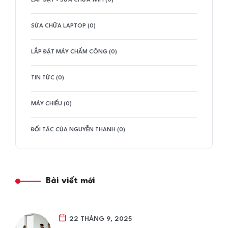
LẮP ĐẶT - SỬA CHỮA WIFI (0)
SỬA CHỮA LAPTOP (0)
LẮP ĐẶT MÁY CHẤM CÔNG (0)
TIN TỨC (0)
MÁY CHIẾU (0)
ĐỐI TÁC CỦA NGUYỄN THANH (0)
Bài viết mới
22 THÁNG 9, 2025