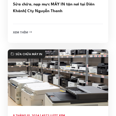
Sửa chữa, nạp mực MÁY IN tận nơi tại Diên
Khánh| Cty Nguyễn Thanh
XEM THÊM
SỬA CHỮA MÁY IN
9 THÁNG 10, 2024 | 4572 LƯỢT XEM