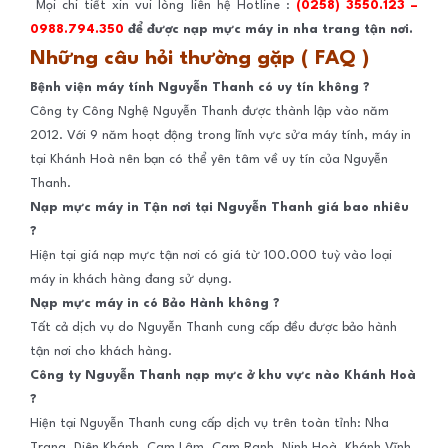
Mọi chi tiết xin vui lòng liên hệ Hotline :
(0258)
3550.123 –
0988.794.350
để được nạp mực máy in nha trang tận nơi.
Những câu hỏi thường gặp ( FAQ )
Bệnh viện máy tính Nguyễn Thanh có uy tín không ?
Công ty Công Nghệ Nguyễn Thanh được thành lập vào năm
2012. Với 9 năm hoạt động trong lĩnh vực sửa máy tính, máy in
tại Khánh Hoà nên bạn có thể yên tâm về uy tín của Nguyễn
Thanh.
Nạp mực máy in Tận nơi tại Nguyễn Thanh giá bao nhiêu
?
Hiện tại giá nạp mực tận nơi có giá từ 100.000 tuỳ vào loại
máy in khách hàng đang sử dụng.
Nạp mực máy in có Bảo Hành không ?
Tất cả dịch vụ do Nguyễn Thanh cung cấp đều được bảo hành
tận nơi cho khách hàng.
Công ty Nguyễn Thanh nạp mực ở khu vực nào Khánh Hoà
?
Hiện tại Nguyễn Thanh cung cấp dịch vụ trên toàn tỉnh: Nha
Trang, Diên Khánh, Cam Lâm, Cam Ranh, Ninh Hoà, Khánh Vĩnh,