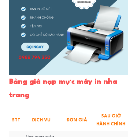
Bảng giá nạp mực máy in nha
trang
SAU GIỜ
STT
DỊCH VỤ
ĐƠN GIÁ
HÀNH CHÍNH