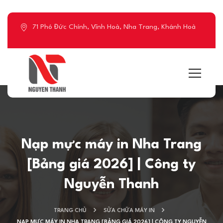
71 Phó Đức Chính, Vĩnh Hoà, Nha Trang, Khánh Hoà
Nạp mực máy in Nha Trang
[Bảng giá 2026] | Công ty
Nguyễn Thanh
TRANG CHỦ
SỬA CHỮA MÁY IN
NẠP MỰC MÁY IN NHA TRANG [BẢNG GIÁ 2026] | CÔNG TY NGUYỄN