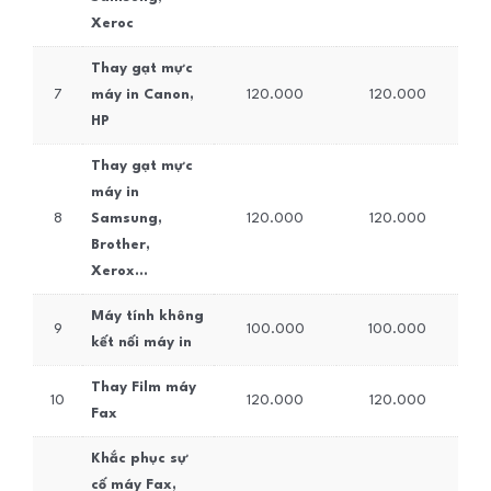
Xeroc
Thay gạt mực
7
máy in Canon,
120.000
120.000
HP
Thay gạt mực
máy in
8
Samsung,
120.000
120.000
Brother,
Xerox…
Máy tính không
9
100.000
100.000
kết nối máy in
Thay Film máy
10
120.000
120.000
Fax
Khắc phục sự
cố máy Fax,