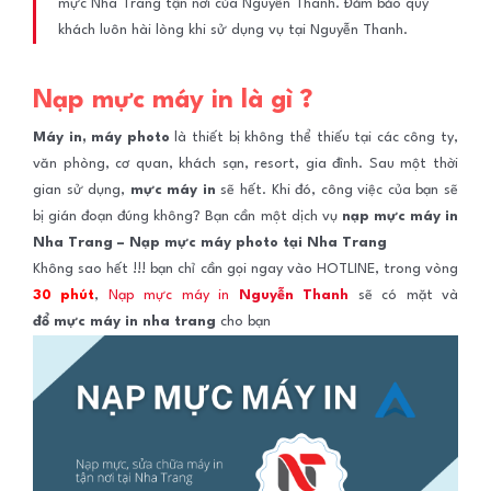
mực Nha Trang tận nơi của Nguyễn Thanh. Đảm bảo quý
khách luôn hài lòng khi sử dụng vụ tại Nguyễn Thanh.
Nạp mực máy in là gì ?
Máy in, máy photo
là thiết bị không thể thiếu tại các công ty,
văn phòng, cơ quan, khách sạn, resort, gia đình. Sau một thời
gian sử dụng,
mực máy in
sẽ hết. Khi đó, công việc của bạn sẽ
bị gián đoạn đúng không? Bạn cần một dịch vụ
nạp mực máy in
Nha Trang – Nạp mực máy photo tại Nha Trang
Không sao hết !!! bạn chỉ cần gọi ngay vào HOTLINE, trong vòng
30 phút
,
Nạp mực máy in
Nguyễn Thanh
sẽ có mặt và
đổ mực máy in nha trang
cho bạn