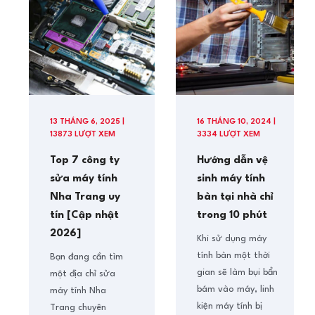
13 THÁNG 6, 2025 |
16 THÁNG 10, 2024 |
13873 LƯỢT XEM
3334 LƯỢT XEM
Top 7 công ty
Hướng dẫn vệ
sửa máy tính
sinh máy tính
Nha Trang uy
bàn tại nhà chỉ
tín [Cập nhật
trong 10 phút
2026]
Khi sử dụng máy
tính bàn một thời
Bạn đang cần tìm
gian sẽ làm bụi bẩn
một địa chỉ sửa
bám vào máy, linh
máy tính Nha
kiện máy tính bị
Trang chuyên