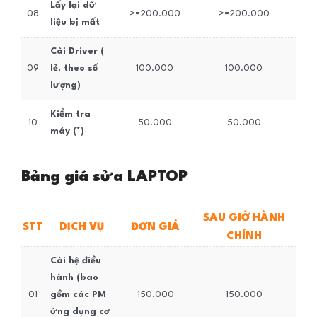
Lấy lại dữ
08
>=200.000
>=200.000
liệu bị mất
Cài Driver (
09
lẻ, theo số
100.000
100.000
lượng)
Kiểm tra
10
50.000
50.000
máy (*)
Bảng giá sửa LAPTOP
SAU GIỜ HÀNH
STT
DỊCH VỤ
ĐƠN GIÁ
CHÍNH
Cài hệ điều
hành (bao
01
gồm các PM
150.000
150.000
ứng dụng cơ