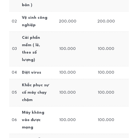
bản )
Vệ sinh công
02
200.000
200.000
nghiệp
Cài phần
mềm ( lẻ,
03
100.000
100.000
theo số
lượng)
04
Diệt virus
100.000
100.000
Khắc phục sự
05
cố máy chạy
100.000
100.000
chậm
Máy không
06
vào được
100.000
100.000
mạng