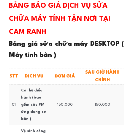
BẢNG BÁO GIÁ DỊCH VỤ SỬA
CHỮA MÁY TÍNH TẬN NƠI TẠI
CAM RANH
Bảng giá sửa chữa máy DESKTOP (
Máy tính bàn )
SAU GIỜ HÀNH
STT
DỊCH VỤ
ĐƠN GIÁ
CHÍNH
Cài hệ điều
hành (bao
01
gồm các PM
150.000
150.000
ứng dụng cơ
bản )
Vệ sinh công