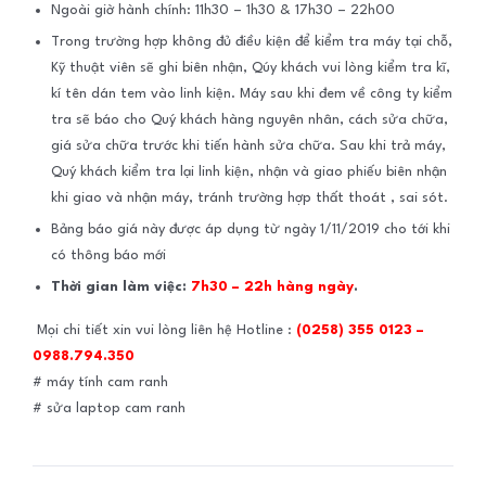
Ngoài giờ hành chính: 11h30 – 1h30 & 17h30 – 22h00
Trong trường hợp không đủ điều kiện để kiểm tra máy tại chỗ,
Kỹ thuật viên sẽ ghi biên nhận, Qúy khách vui lòng kiểm tra kĩ,
kí tên dán tem vào linh kiện. Máy sau khi đem về công ty kiểm
tra sẽ báo cho Quý khách hàng nguyên nhân, cách sửa chữa,
giá sửa chữa trước khi tiến hành sửa chữa. Sau khi trả máy,
Quý khách kiểm tra lại linh kiện, nhận và giao phiếu biên nhận
khi giao và nhận máy, tránh trường hợp thất thoát , sai sót.
Bảng báo giá này được áp dụng từ ngày 1/11/2019 cho tới khi
có thông báo mới
Thời gian làm việc:
7h30 – 22h hàng ngày
.
Mọi chi tiết xin vui lòng liên hệ Hotline :
(0258)
355 0123 –
0988.794.350
# máy tính cam ranh
# sửa laptop cam ranh