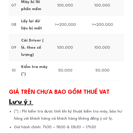
Máy bị lỗi
07
100.000
100.000
phần mềm
Lấy lại dữ
08
>=200.000
>=200.000
liệu bị mất
Cài Driver (
09
lẻ, theo số
100.000
100.000
lượng)
Kiểm tra máy
10
50.000
50.000
(*)
GIÁ TRÊN CHƯA BAO GỒM THUẾ VAT
Lưu ý :
(*) : Phí kiểm tra được tính khi kỹ thuật kiểm tra máy, báo hư
hỏng với khách hàng và khách hàng không đồng ý xử lý.
Giờ hành chính: 7h30 – 11h30 & 13h30 – 17h30