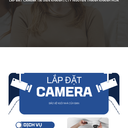
LẮP ĐẶT CAMERA TẠI DIÊN KHÁNH | CTY NGUYỄN THANH KHÁNH HOÀ
Đăng 10 tháng 10, 2024
2830 lượt xem