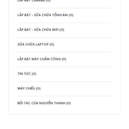
LẮP ĐẶT CAMERA (0)
LẮP ĐẶT - SỬA CHỮA TỔNG ĐÀI (0)
LẮP ĐẶT - SỬA CHỮA WIFI (0)
SỬA CHỮA LAPTOP (0)
LẮP ĐẶT MÁY CHẤM CÔNG (0)
TIN TỨC (0)
MÁY CHIẾU (0)
ĐỐI TÁC CỦA NGUYỄN THANH (0)