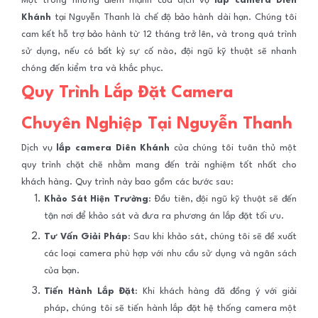
Một trong những điểm mạnh của dịch vụ
lắp camera Diên
Khánh
tại Nguyễn Thanh là chế độ bảo hành dài hạn. Chúng tôi
cam kết hỗ trợ bảo hành từ 12 tháng trở lên, và trong quá trình
sử dụng, nếu có bất kỳ sự cố nào, đội ngũ kỹ thuật sẽ nhanh
chóng đến kiểm tra và khắc phục.
Quy Trình Lắp Đặt Camera
Chuyên Nghiệp Tại Nguyễn Thanh
Dịch vụ
lắp camera Diên Khánh
của chúng tôi tuân thủ một
quy trình chặt chẽ nhằm mang đến trải nghiệm tốt nhất cho
khách hàng. Quy trình này bao gồm các bước sau:
Khảo Sát Hiện Trường
: Đầu tiên, đội ngũ kỹ thuật sẽ đến
tận nơi để khảo sát và đưa ra phương án lắp đặt tối ưu.
Tư Vấn Giải Pháp
: Sau khi khảo sát, chúng tôi sẽ đề xuất
các loại camera phù hợp với nhu cầu sử dụng và ngân sách
của bạn.
Tiến Hành Lắp Đặt
: Khi khách hàng đã đồng ý với giải
pháp, chúng tôi sẽ tiến hành lắp đặt hệ thống camera một