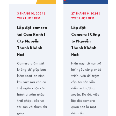
3 THÁNG 10, 2024 |
27 THÁNG 9, 2024 |
2892 LƯỢT XEM
2923 LƯỢT XEM
Lắp đặt camera
Lắp đặt
tại Cam Ranh |
Camera | Công
Cty Nguyễn
ty Nguyễn
Thanh Khánh
Thanh Khánh
Hoà
Hoà
Camera giám sát
Hiện nay, tệ nạn xã
không chỉ giúp bạn
hội ngày càng phát
kiểm soát an ninh
triển, vấn đề trộm
khu vực mà còn có
cắp tài sản vẫn
thể ngăn chặn các
diễn ra thường
hành vi xâm nhập
xuyên. Do đó, việc
trái phép, bảo vệ
lắp đặt camera
tài sản và thậm chí
quan sát là một
giúp...
điều cần...